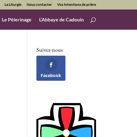
La Liturgie
Nous contacter
Vos Intentions de prière
Le Pèlerinage
L’Abbaye de Cadouin
Suivez-nous
Facebook
Office 365
Outlook Live