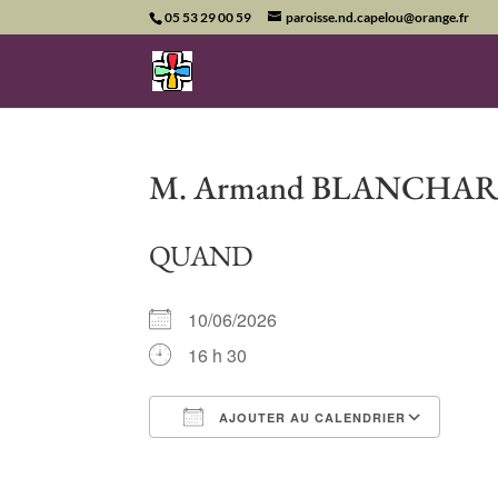
05 53 29 00 59
paroisse.nd.capelou@orange.fr
M. Armand BLANCHARD à
QUAND
10/06/2026
16 h 30
AJOUTER AU CALENDRIER
Télécharger ICS
Cale