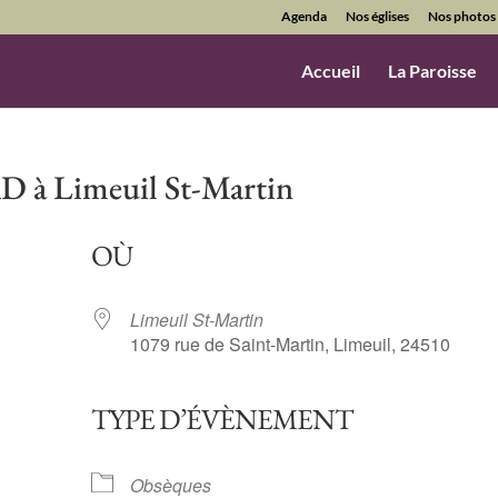
Agenda
Nos églises
Nos photos
Accueil
La Paroisse
 Limeuil St-Martin
OÙ
Limeuil St-Martin
1079 rue de Saint-Martin, Limeuil, 24510
TYPE D’ÉVÈNEMENT
ndrier Google
iCalendar
Obsèques