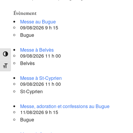
Évènement
Messe au Bugue
09/08/2026 9 h 15
Bugue
Messe à Belvès
09/08/2026 11 h 00
Passer en contraste élevé
Belvès
Changer la taille de la police
Messe à St-Cyprien
09/08/2026 11 h 00
St-Cyprien
Messe, adoration et confessions au Bugue
11/08/2026 9 h 15
Bugue