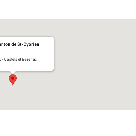
nton de St-Cyorien
t - Castels et Bèzenac