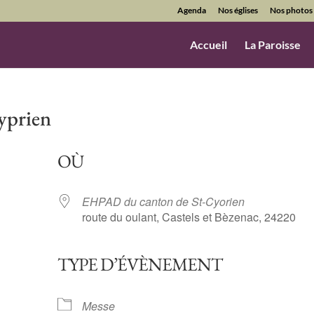
Agenda
Nos églises
Nos photos
Accueil
La Paroisse
yprien
OÙ
EHPAD du canton de St-Cyorien
route du oulant, Castels et Bèzenac, 24220
TYPE D’ÉVÈNEMENT
ndrier Google
iCalendar
Messe