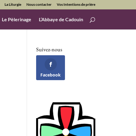
La Liturgie
Nous contacter
Vos Intentions de prière
Le Pèlerinage
L’Abbaye de Cadouin
Suivez-nous
Facebook
Office 365
Outlook Live