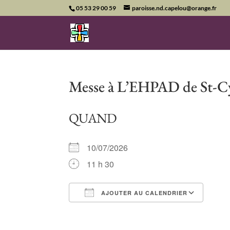
05 53 29 00 59
paroisse.nd.capelou@orange.fr
Messe à L’EHPAD de St-C
QUAND
10/07/2026
11 h 30
AJOUTER AU CALENDRIER
Télécharger ICS
Cale