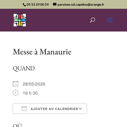
05 53 29 00 59
paroisse.nd.capelou@orange.fr
Messe à Manaurie
QUAND
28/05/2026
16 h 30
AJOUTER AU CALENDRIER
Télécharger ICS
Calendrier Goog
OÙ