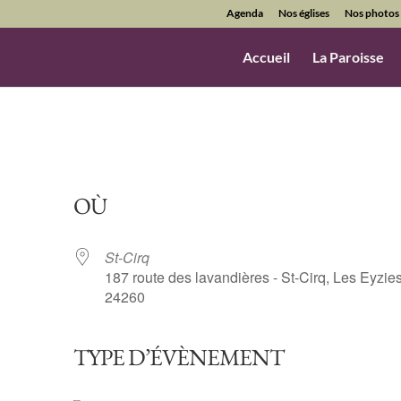
Agenda
Nos églises
Nos photos
Accueil
La Paroisse
OÙ
St-Cirq
187 route des lavandières - St-Cirq, Les Eyzies
24260
TYPE D’ÉVÈNEMENT
ndrier Google
iCalendar