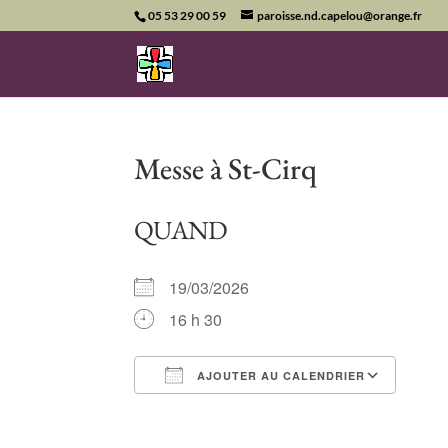
05 53 29 00 59
paroisse.nd.capelou@orange.fr
Messe à St-Cirq
QUAND
19/03/2026
16 h 30
AJOUTER AU CALENDRIER
Télécharger ICS
Cale