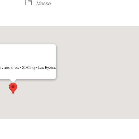
Messe
avandières - St-Cirq - Les Eyzies