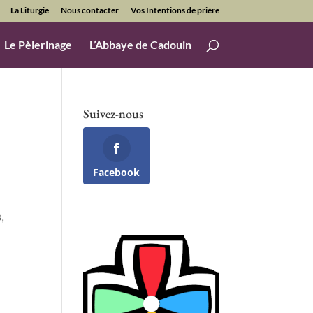
La Liturgie
Nous contacter
Vos Intentions de prière
Le Pèlerinage
L’Abbaye de Cadouin
Suivez-nous
Facebook
,
Office 365
Outlook Live