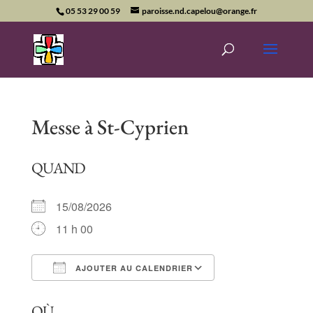
05 53 29 00 59
paroisse.nd.capelou@orange.fr
Messe à St-Cyprien
QUAND
15/08/2026
11 h 00
AJOUTER AU CALENDRIER
Télécharger ICS
Calendrier Goog
OÙ