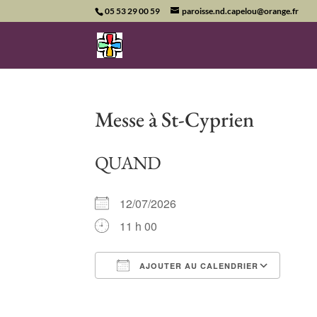
05 53 29 00 59
paroisse.nd.capelou@orange.fr
Messe à St-Cyprien
QUAND
12/07/2026
11 h 00
AJOUTER AU CALENDRIER
Télécharger ICS
Cale