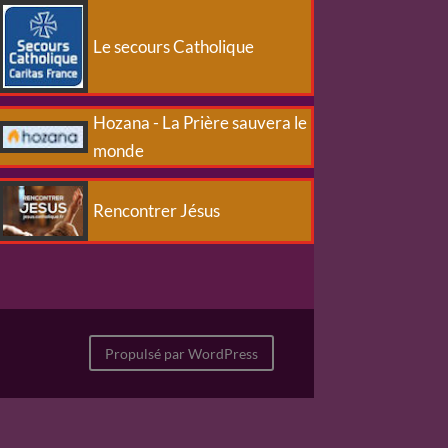
Le secours Catholique
Hozana - La Prière sauvera le
monde
Rencontrer Jésus
Propulsé par WordPress