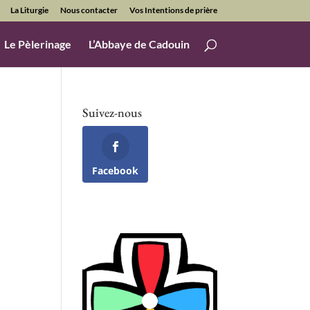
La Liturgie
Nous contacter
Vos Intentions de prière
Le Pèlerinage
L’Abbaye de Cadouin
Suivez-nous
Facebook
Office 365
Outlook Live