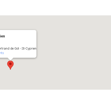
ien
ertrand de Got - St-Cyprien
nts