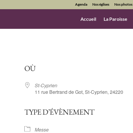
Agenda
Nos églises
Nos photos
Accueil
La Paroisse
OÙ
St-Cyprien
11 rue Bertrand de Got, St-Cyprien, 24220
TYPE D’ÉVÈNEMENT
ndrier Google
iCalendar
Messe