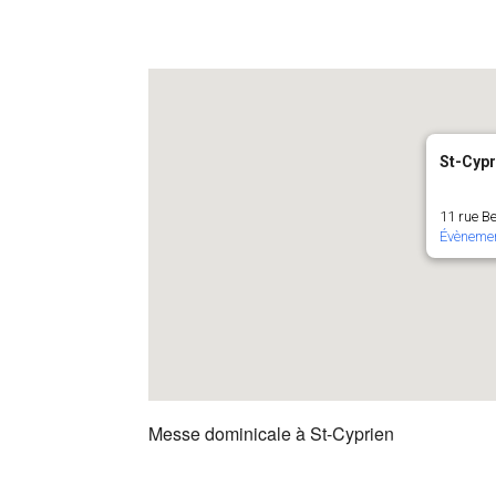
St-Cypr
11 rue B
Évèneme
Messe dominicale à St-Cyprien