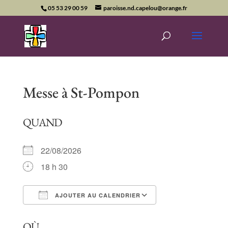
05 53 29 00 59
paroisse.nd.capelou@orange.fr
Messe à St-Pompon
QUAND
22/08/2026
18 h 30
AJOUTER AU CALENDRIER
Télécharger ICS
Calendrier Goog
OÙ