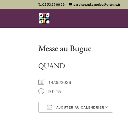
05 53 29 00 59
paroisse.nd.capelou@orange.fr
Messe au Bugue
QUAND
14/05/2026
9 h 15
AJOUTER AU CALENDRIER
Télécharger ICS
Cale