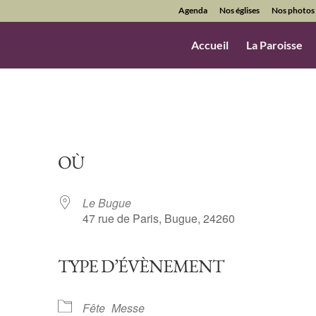
Agenda
Nos églises
Nos photos
Accueil
La Paroisse
OÙ
Le Bugue
47 rue de Paris, Bugue, 24260
TYPE D’ÉVÈNEMENT
ndrier Google
iCalendar
Fête
Messe