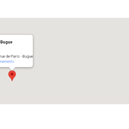
 Bugue
rue de Paris - Bugue
ènements