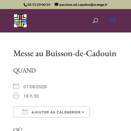
05 53 29 00 59
paroisse.nd.capelou@orange.fr
Messe au Buisson-de-Cadouin
QUAND
01/08/2026
18 h 30
AJOUTER AU CALENDRIER
Télécharger ICS
Calendrier Goog
OÙ