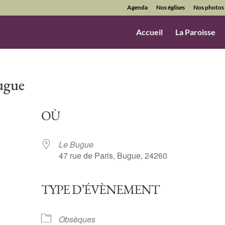
Agenda
Nos églises
Nos photos
Accueil
La Paroisse
ugue
OÙ
Le Bugue
47 rue de Paris, Bugue, 24260
TYPE D’ÉVÈNEMENT
ndrier Google
iCalendar
Obsèques