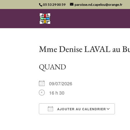
05 53 29 00 59
paroisse.nd.capelou@orange.fr
Mme Denise LAVAL au B
QUAND
09/07/2026
16 h 30
AJOUTER AU CALENDRIER
Télécharger ICS
Cale