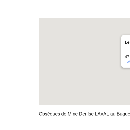
Le
47 
Év
Obsèques de Mme Denise LAVAL au Bugu