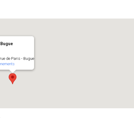
 Bugue
rue de Paris - Bugue
ènements
e