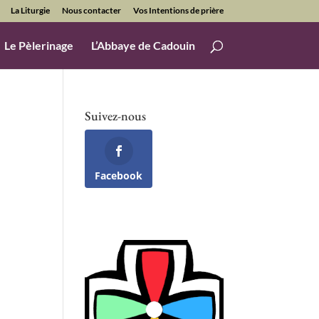
La Liturgie
Nous contacter
Vos Intentions de prière
Le Pèlerinage
L’Abbaye de Cadouin
Suivez-nous
Facebook
Office 365
Outlook Live