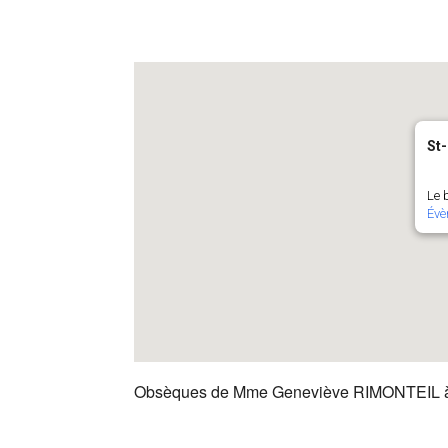
St
Le 
Évè
Obsèques de Mme Geneviève RIMONTEIL 