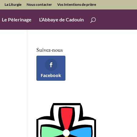
La Liturgie
Nous contacter
Vos Intentions de prière
Le Pèlerinage
L’Abbaye de Cadouin
Suivez-nous
Facebook
Office 365
Outlook Live