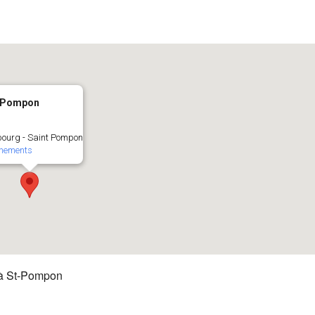
-Pompon
bourg - Saint Pompon
nements
à St-Pompon