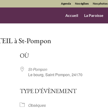
Agenda
Nos églises
Nos photos
Accueil
La Paroisse
EIL à St-Pompon
OÙ
St-Pompon
Le bourg, Saint Pompon, 24170
TYPE D’ÉVÈNEMENT
ndrier Google
iCalendar
Obsèques