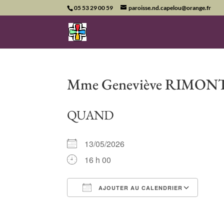
05 53 29 00 59
paroisse.nd.capelou@orange.fr
Mme Geneviève RIMONT
QUAND
13/05/2026
16 h 00
AJOUTER AU CALENDRIER
Télécharger ICS
Cale