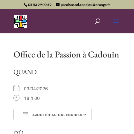
05 53 29 00 59
paroisse.nd.capelou@orange.fr
Office de la Passion à Cadouin
QUAND
03/04/2026
18 h 00
AJOUTER AU CALENDRIER
Télécharger ICS
Calendrier Goog
OÙ