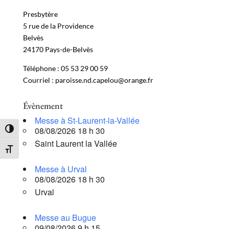
Presbytère
5 rue de la Providence
Belvès
24170 Pays-de-Belvès
Téléphone : 05 53 29 00 59
Courriel : paroisse.nd.capelou@orange.fr
Évènement
Messe à St-Laurent-la-Vallée
08/08/2026 18 h 30
Passer en contraste élevé
Saint Laurent la Vallée
Changer la taille de la police
Messe à Urval
08/08/2026 18 h 30
Urval
Messe au Bugue
09/08/2026 9 h 15