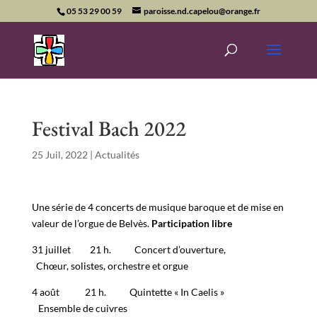
05 53 29 00 59
paroisse.nd.capelou@orange.fr
Festival Bach 2022
25 Juil, 2022
|
Actualités
Une série de 4 concerts de musique baroque et de mise en
valeur de l’orgue de Belvès.
Participation libre
31 juillet 21 h. Concert d’ouverture,
Chœur, solistes, orchestre et orgue
4 août 21 h. Quintette « In Caelis »
Ensemble de cuivres