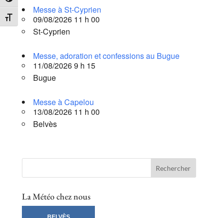
Passer en contraste élevé
Messe à St-Cyprien
09/08/2026 11 h 00
Changer la taille de la police
St-Cyprien
Messe, adoration et confessions au Bugue
11/08/2026 9 h 15
Bugue
Messe à Capelou
13/08/2026 11 h 00
Belvès
La Météo chez nous