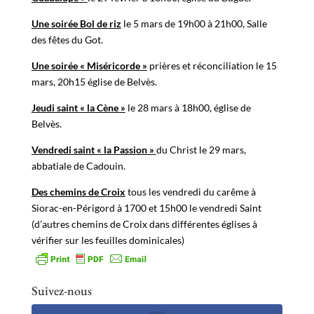
Une soirée Bol de riz
le 5 mars de 19h00 à 21h00, Salle
des fêtes du Got.
Une soirée « Miséricorde »
prières et réconciliation le 15
mars, 20h15 église de Belvès.
Jeudi saint « la Cène »
le 28 mars à 18h00, église de
Belvès.
Vendredi saint « la Passion »
du Christ le 29 mars,
abbatiale de Cadouin.
Des chemins de Croix
tous les vendredi du carême à
Siorac-en-Périgord à 1700 et 15h00 le vendredi Saint
(d’autres chemins de Croix dans différentes églises à
vérifier sur les feuilles dominicales)
Suivez-nous