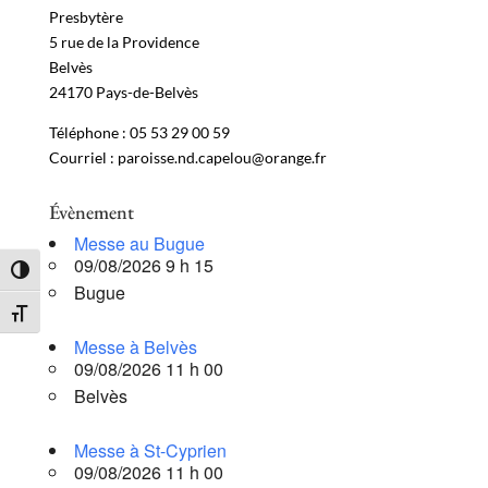
Presbytère
5 rue de la Providence
Belvès
24170 Pays-de-Belvès
Téléphone : 05 53 29 00 59
Courriel : paroisse.nd.capelou@orange.fr
Évènement
Messe au Bugue
09/08/2026 9 h 15
Passer en contraste élevé
Bugue
Changer la taille de la police
Messe à Belvès
09/08/2026 11 h 00
Belvès
Messe à St-Cyprien
09/08/2026 11 h 00