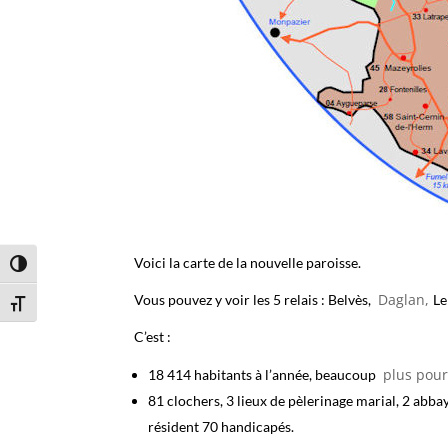
Voici la carte de la nouvelle paroisse.
Passer en contraste élevé
Daglan,
Vous pouvez y voir les 5 relais : Belvès,
Le
Changer la taille de la police
C’est :
plus pou
18 414 habitants à l’année, beaucoup
81 clochers, 3 lieux de pèlerinage marial, 2 abbay
résident 70 handicapés.