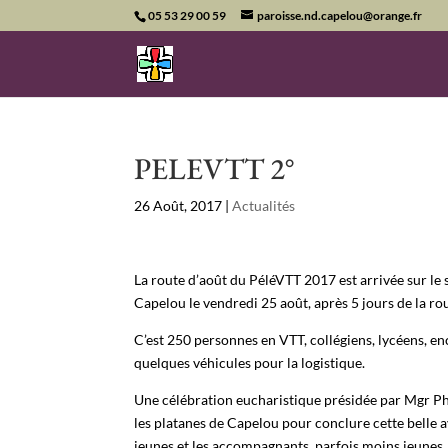
05 53 29 00 59
paroisse.nd.capelou@orange.fr
PELEVTT 2°
26 Août, 2017
|
Actualités
La route d’août du PéléVTT 2017 est arrivée sur le
Capelou le vendredi 25 août, après 5 jours de la ro
C’est 250 personnes en VTT, collégiens, lycéens, en
quelques véhicules pour la logistique.
Une célébration eucharistique présidée par Mgr 
les platanes de Capelou pour conclure cette belle 
jeunes et les accompagnants, parfois moins jeunes