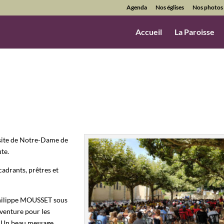
Agenda
Nos églises
Nos photos
Accueil
La Paroisse
 site de Notre-Dame de
ute.
Facebook
cadrants, prêtres et
Philippe MOUSSET sous
aventure pour les
. Un beau message