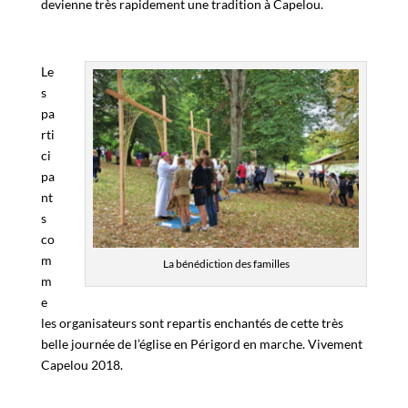
devienne très rapidement une tradition à Capelou.
Le
s
pa
rti
ci
pa
nt
s
co
m
La bénédiction des familles
m
e
les organisateurs sont repartis enchantés de cette très
belle journée de l’église en Périgord en marche. Vivement
Capelou 2018.