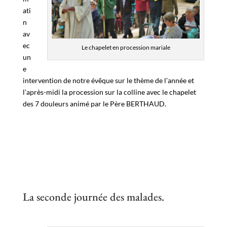
ati
n
av
ec
Le chapelet en procession mariale
un
e
intervention de notre évêque sur le thème de l’année et
l’après-midi la procession sur la colline avec le chapelet
des 7 douleurs animé par le Père BERTHAUD.
La seconde journée des malades.