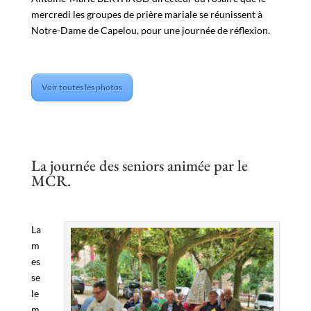
mercredi les groupes de prière mariale se réunissent à
Notre-Dame de Capelou, pour une journée de réflexion.
Voir toutes les photos
La journée des seniors animée par le
MCR.
La
m
es
se
le
m