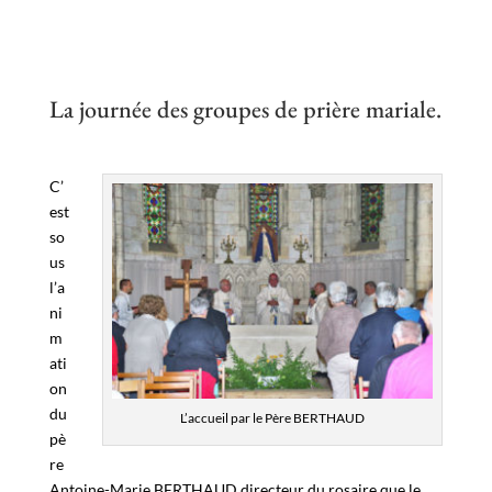
La journée des groupes de prière mariale.
C’
est
so
us
l’a
ni
m
ati
on
du
L’accueil par le Père BERTHAUD
pè
re
Antoine-Marie BERTHAUD directeur du rosaire que le