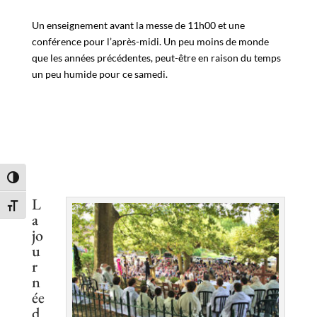
Un enseignement avant la messe de 11h00 et une
conférence pour l’après-midi. Un peu moins de monde
que les années précédentes, peut-être en raison du temps
un peu humide pour ce samedi.
Passer en contraste élevé
L
Changer la taille de la police
a
jo
u
r
n
ée
d