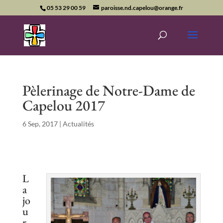
05 53 29 00 59
paroisse.nd.capelou@orange.fr
Pèlerinage de Notre-Dame de
Capelou 2017
6 Sep, 2017
|
Actualités
L
a
jo
u
r