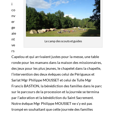
i
co
nv
er
ge
aie
nt
Le camp des scouts et guides
ve
rs
Capelou et qui arrivaient justes pour la messe, une table
ronde pour les mamans dans la maison des missionnaires,
des jeux pour les plus jeunes, le chapelet dans la chapelle,
l’intervention des deux évêques celui de Périgueux et
Sarlat Mgr Philippe MOUSSET et celui de Tulle Mgr
Francis BASTION, la bénédiction des familles dans le parc
sur le parcours de la procession et la journée se termina
par l’adoration et la bénédiction du Saint Sacrement.
Notre évêque Mgr Philippe MOUSSET ne s’y est pas
trompé en souhaitant que cette journée des familles