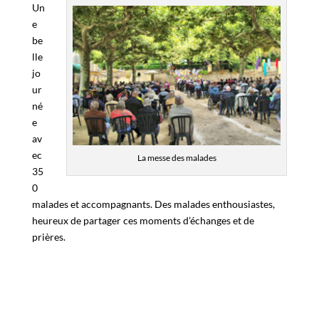
Un
e
be
lle
jo
ur
né
e
av
ec
La messe des malades
35
0
malades et accompagnants. Des malades enthousiastes,
heureux de partager ces moments d’échanges et de
prières.