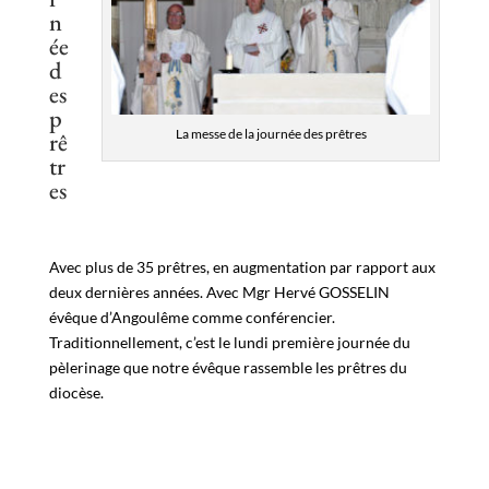
n
ée
d
es
p
La messe de la journée des prêtres
rê
tr
es
Avec plus de 35 prêtres, en augmentation par rapport aux
deux dernières années. Avec Mgr Hervé GOSSELIN
évêque d’Angoulême comme conférencier.
Traditionnellement, c’est le lundi première journée du
pèlerinage que notre évêque rassemble les prêtres du
diocèse.