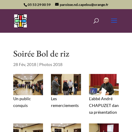
05 53 29 00 59
paroisse.nd.capelou@orange.fr
Soirée Bol de riz
28 Fév, 2018
|
Photos 2018
Un public
Les
L'abbé André
conquis
remerciements
CHAPUZET dan
sa présentation