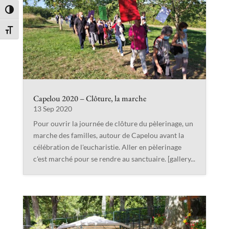
Passer en contraste élevé
Changer la taille de la police
Capelou 2020 – Clôture, la marche
13 Sep 2020
Pour ouvrir la journée de clôture du pèlerinage, un
marche des familles, autour de Capelou avant la
célébration de l'eucharistie. Aller en pèlerinage
c'est marché pour se rendre au sanctuaire. [gallery...