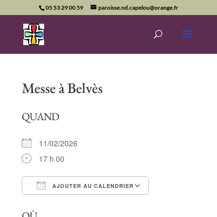
05 53 29 00 59
paroisse.nd.capelou@orange.fr
Messe à Belvès
QUAND
11/02/2026
17 h 00
AJOUTER AU CALENDRIER
Télécharger ICS
Calendrier Goog
OÙ