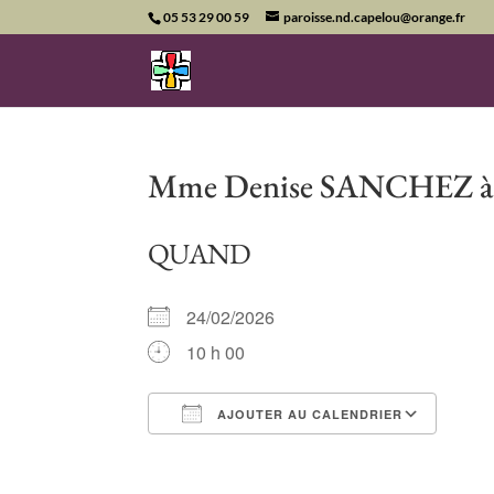
05 53 29 00 59
paroisse.nd.capelou@orange.fr
Mme Denise SANCHEZ à 
QUAND
24/02/2026
10 h 00
AJOUTER AU CALENDRIER
Télécharger ICS
Cale