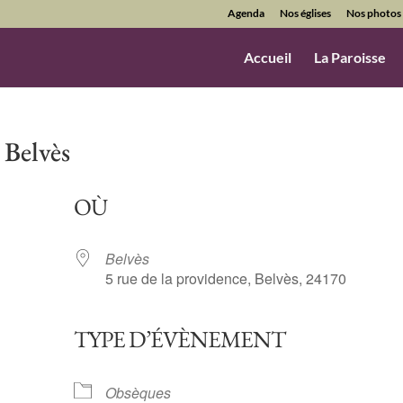
Agenda
Nos églises
Nos photos
Accueil
La Paroisse
Belvès
OÙ
Belvès
5 rue de la providence, Belvès, 24170
TYPE D’ÉVÈNEMENT
ndrier Google
iCalendar
Obsèques