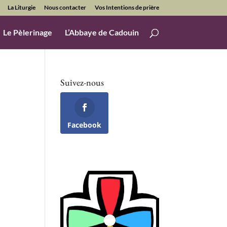
La Liturgie
Nous contacter
Vos Intentions de prière
Le Pèlerinage
L’Abbaye de Cadouin
Suivez-nous
Facebook
Office 365
Outlook Live