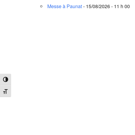
Messe à Paunat
- 15/08/2026 - 11 h 00
Passer en contraste élevé
Changer la taille de la police