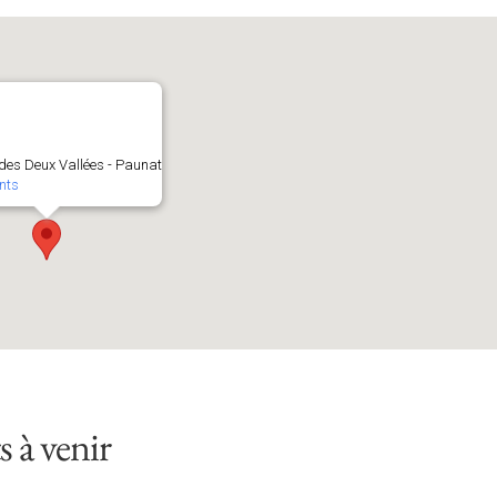
 des Deux Vallées - Paunat
nts
 à venir