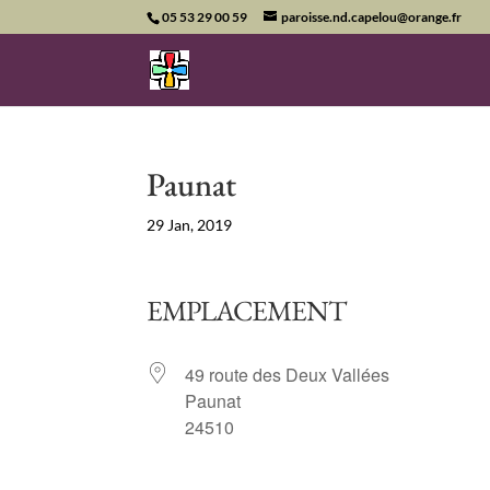
05 53 29 00 59
paroisse.nd.capelou@orange.fr
Paunat
29 Jan, 2019
EMPLACEMENT
49 route des Deux Vallées
Paunat
24510