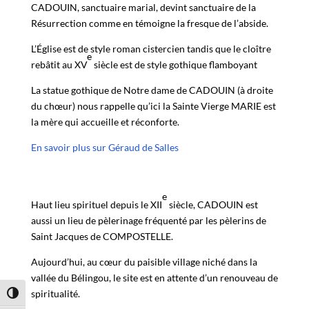
CADOUIN, sanctuaire marial, devint sanctuaire de la
Résurrection comme en témoigne la fresque de l’abside.
L’Église est de style roman cistercien tandis que le cloître
e
rebâtit au XV
siècle est de style gothique flamboyant
La statue gothique de Notre dame de CADOUIN (à droite
du chœur) nous rappelle qu’ici la Sainte Vierge MARIE est
la mère qui accueille et réconforte.
En savoir plus sur Géraud de Salles
e
Haut lieu spirituel depuis le XII
siècle, CADOUIN est
aussi un lieu de pèlerinage fréquenté par les pèlerins de
Saint Jacques de COMPOSTELLE.
Aujourd’hui, au cœur du paisible village niché dans la
vallée du Bélingou, le site est en attente d’un renouveau de
spiritualité.
Passer en contraste élevé